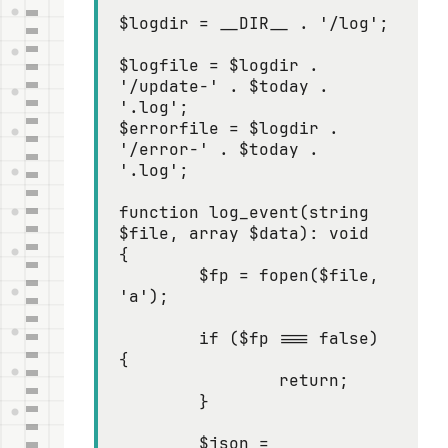
$logdir = __DIR__ . '/log';

$logfile = $logdir . 
'/update-' . $today . 
'.log';

$errorfile = $logdir . 
'/error-' . $today . 
'.log';

function log_event(string 
$file, array $data): void

{

	$fp = fopen($file, 
'a');

	if ($fp === false) 
{

		return;

	}

	$json = 