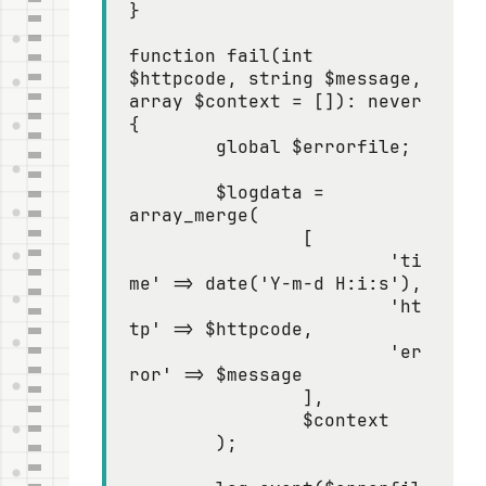
}

function fail(int 
$httpcode, string $message, 
array $context = []): never

{

	global $errorfile;

	$logdata = 
array_merge(

		[

			'ti
me' => date('Y-m-d H:i:s'),

			'ht
tp' => $httpcode,

			'er
ror' => $message

		],

		$context

	);
