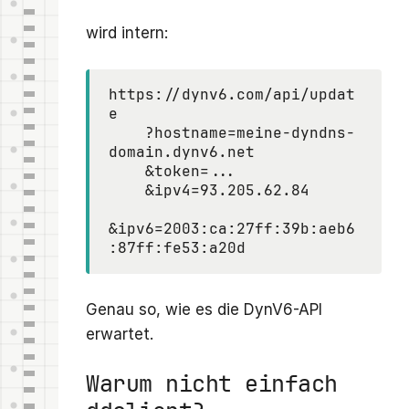
wird intern:
https://dynv6.com/api/updat
e

    ?hostname=meine-dyndns-
domain.dynv6.net

    &token=...

    &ipv4=93.205.62.84

&ipv6=2003:ca:27ff:39b:aeb6
Genau so, wie es die DynV6-API
erwartet.
Warum nicht einfach