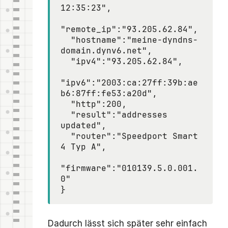
12:35:23",

"remote_ip":"93.205.62.84",

  "hostname":"meine-dyndns-
domain.dynv6.net",

  "ipv4":"93.205.62.84",

"ipv6":"2003:ca:27ff:39b:ae
b6:87ff:fe53:a20d",

  "http":200,

  "result":"addresses 
updated",

  "router":"Speedport Smart 
4 Typ A",

"firmware":"010139.5.0.001.
0"

Dadurch lässt sich später sehr einfach