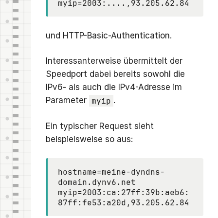
myip=2003:....,93.205.62.84
und HTTP-Basic-Authentication.
Interessanterweise übermittelt der
Speedport dabei bereits sowohl die
IPv6- als auch die IPv4-Adresse im
Parameter
myip
.
Ein typischer Request sieht
beispielsweise so aus:
hostname=meine-dyndns-
domain.dynv6.net

myip=2003:ca:27ff:39b:aeb6:
87ff:fe53:a20d,93.205.62.84