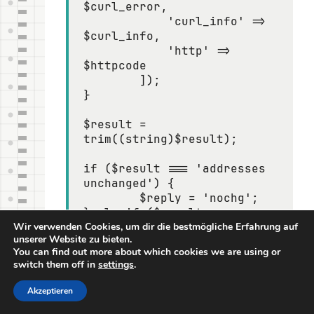
$curl_error,

            'curl_info' => 
$curl_info,

            'http' => 
$httpcode

        ]);

}

$result = 
trim((string)$result);

if ($result === 'addresses 
unchanged') {

	$reply = 'nochg';

} elseif ($result === 
'addresses updated') {

Wir verwenden Cookies, um dir die bestmögliche Erfahrung auf
unserer Website zu bieten.
	$reply = 'good';

You can find out more about which cookies we are using or
} else {

switch them off in
settings
.
	$reply = $result;

}

Akzeptieren