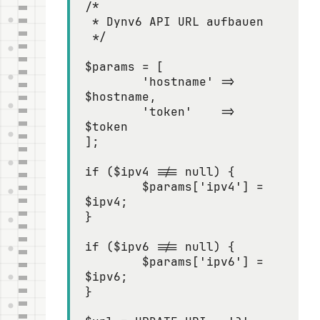
/*

 * Dynv6 API URL aufbauen

 */

$params = [

	'hostname' => 
$hostname,

	'token'    => 
$token

];

if ($ipv4 !== null) {

	$params['ipv4'] = 
$ipv4;

}

if ($ipv6 !== null) {

	$params['ipv6'] = 
$ipv6;

}
