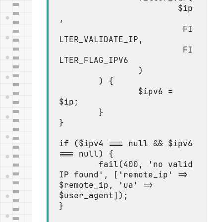
			$ip
,

			 FI
LTER_VALIDATE_IP,

			 FI
LTER_FLAG_IPV6

		)

	) {

		$ipv6 = 
$ip;

	}

}

if ($ipv4 === null && $ipv6 
=== null) {

	fail(400, 'no valid 
IP found', ['remote_ip' => 
$remote_ip, 'ua' => 
$user_agent]);

}
