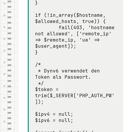
}

if (!in_array($hostname, 
$allowed_hosts, true)) {

	fail(403, 'hostname 
not allowed', ['remote_ip' 
=> $remote_ip, 'ua' => 
$user_agent]);

}

/*

 * Dynv6 verwendet den 
Token als Passwort.

 */

$token = 
trim($_SERVER['PHP_AUTH_PW'
]);

$ipv4 = null;

$ipv6 = null;
