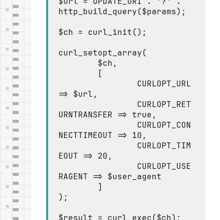
$url = UPDATE_URI . '?' . 
http_build_query($params);

$ch = curl_init();

curl_setopt_array(

	$ch,

	[

		CURLOPT_URL 
=> $url,

		CURLOPT_RET
URNTRANSFER => true,

		CURLOPT_CON
NECTTIMEOUT => 10,

		CURLOPT_TIM
EOUT => 20,

		CURLOPT_USE
RAGENT => $user_agent

	]

);

$result = curl_exec($ch);
