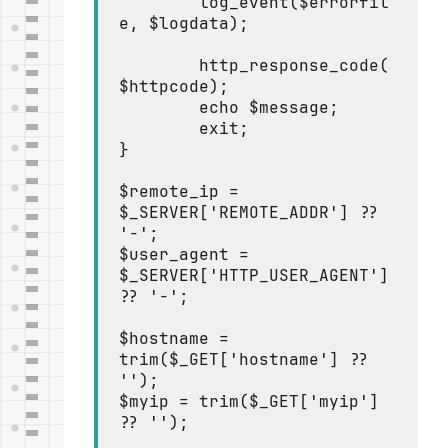
	log_event($errorfil
e, $logdata);

	http_response_code(
$httpcode);

	echo $message;

	exit;

}

$remote_ip = 
$_SERVER['REMOTE_ADDR'] ?? 
'-';

$user_agent = 
$_SERVER['HTTP_USER_AGENT'] 
?? '-';

$hostname = 
trim($_GET['hostname'] ?? 
'');

$myip = trim($_GET['myip'] 
?? '');
