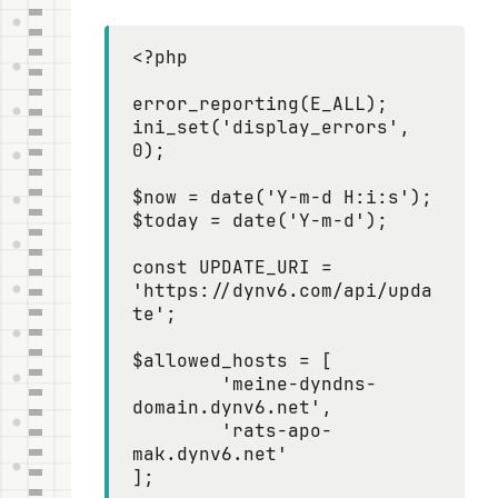
<?php

error_reporting(E_ALL);

ini_set('display_errors', 
0);

$now = date('Y-m-d H:i:s');

$today = date('Y-m-d');

const UPDATE_URI = 
'https://dynv6.com/api/upda
te';

$allowed_hosts = [

	'meine-dyndns-
domain.dynv6.net',

	'rats-apo-
mak.dynv6.net'

];
