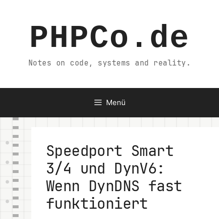
Zum
Inhalt
PHPCo.de
springen
Notes on code, systems and reality.
Menü
Speedport Smart
3/4 und DynV6:
Wenn DynDNS fast
funktioniert