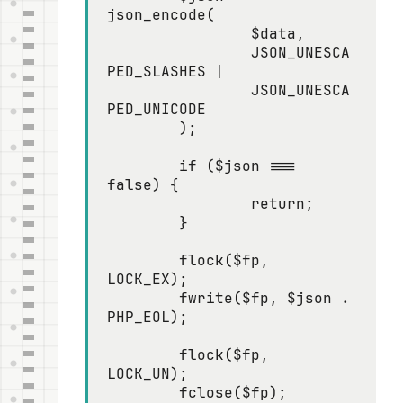
json_encode(

		$data,

		JSON_UNESCA
PED_SLASHES |

		JSON_UNESCA
PED_UNICODE

	);

	if ($json === 
false) {

		return;

	}

	flock($fp, 
LOCK_EX);

	fwrite($fp, $json . 
PHP_EOL);

	flock($fp, 
LOCK_UN);

	fclose($fp);
