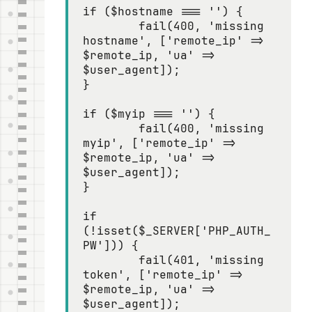
if ($hostname === '') {

	fail(400, 'missing 
hostname', ['remote_ip' => 
$remote_ip, 'ua' => 
$user_agent]);

}

if ($myip === '') {

	fail(400, 'missing 
myip', ['remote_ip' => 
$remote_ip, 'ua' => 
$user_agent]);

}

if 
(!isset($_SERVER['PHP_AUTH_
PW'])) {

	fail(401, 'missing 
token', ['remote_ip' => 
$remote_ip, 'ua' => 
$user_agent]);
