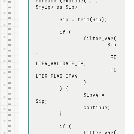
foreach (explode(',', 
$myip) as $ip) {

	$ip = trim($ip);

	if (

		filter_var(

			$ip
,

			 FI
LTER_VALIDATE_IP,

			 FI
LTER_FLAG_IPV4

		)

	) {

		$ipv4 = 
$ip;

		continue;

	}

	if (

		filter_var(
